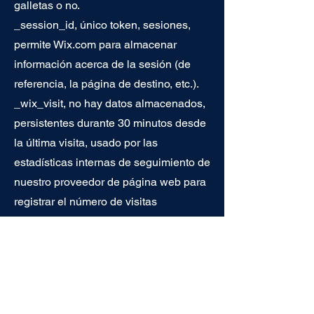
galletas o no.
_session_id, único token, sesiones,
permite Wix.com para almacenar
información acerca de la sesión (de
referencia, la página de destino, etc.).
_wix_visit, no hay datos almacenados,
persistentes durante 30 minutos desde
la última visita, usado por las
estadísticas internas de seguimiento de
nuestro proveedor de página web para
registrar el número de visitas
_wix.com, llevó a cabo sin datos,
expira la medianoche (en relación con
el visitante) del día siguiente, Cuenta el
número de visitas a una tienda por un
solo cliente.