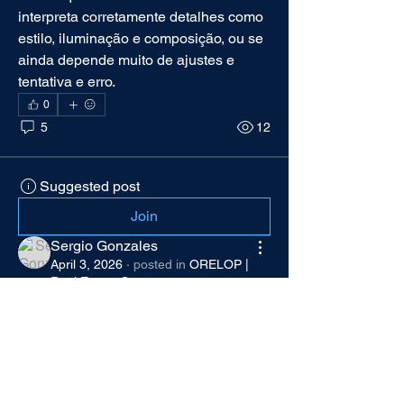
interpreta corretamente detalhes como 
estilo, iluminação e composição, ou se 
ainda depende muito de ajustes e 
tentativa e erro.
0
5
12
Suggested post
Join
Sergio Gonzales
April 3, 2026
·
posted in
ORELOP |
Real Estate Group
¿Qué coche recomiendan para
alguien que empieza a
conducir?
Estoy pensando en opciones sencillas, 
fiables y que no sean caras de 