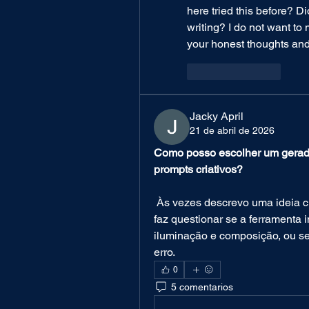
here tried this before? Di
writing? I do not want to 
your honest thoughts and
Like
Reply
Jacky April
21 de abril de 2026
Como posso escolher um gerado
prompts criativos?
 Às vezes descrevo uma ideia clara, mas o resultado não corresponde. Isso me 
faz questionar se a ferramenta i
iluminação e composição, ou se 
erro.
0
5 comentarios