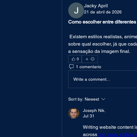
Jacky April
21 de abril de 2026
Como escolher entre diferentes
 Existem estilos realistas, anime, artísticos e muitos outros. Fico em dúvida 
sobre qual escolher, já que cad
a sensação da imagem final.
0
1 comentario
Write a comment...
Sort by:
Newest
Joseph Nik.
Jul 31
Writing website content i
across 
buy copy writing 