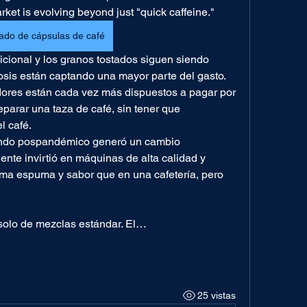
ket is evolving beyond just "quick caffeine."
ado de cápsulas de café
icional y los granos tostados siguen siendo 
sis están captando una mayor parte del gasto. 
res están cada vez más dispuestos a pagar por 
eparar una taza de café, sin tener que 
l café.
mundo pospandémico generó un cambio 
nte invirtió en máquinas de alta calidad y 
sma espuma y sabor que en una cafetería, pero 
 solo de mezclas estándar. El…
25 vistas