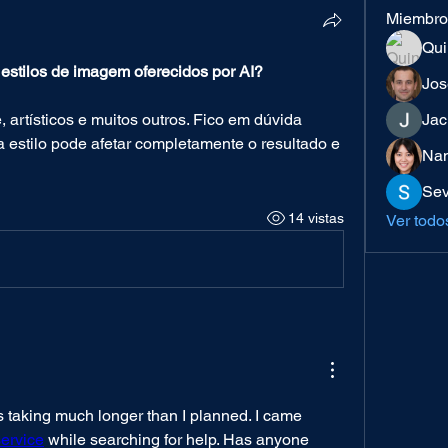
Miembro
Qui
 estilos de imagem oferecidos por AI?
Jos
Jac
a estilo pode afetar completamente o resultado e 
Nan
Sev
14 vistas
Ver todo
s taking much longer than I planned. I came 
service
 while searching for help. Has anyone 