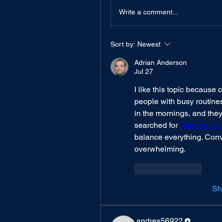
Write a comment...
Sort by:
Newest
Adrian Anderson
Jul 27
I like this topic because 
people with busy routines.
in the mornings, and they
searched for 
Take My Cri
balance everything. Con
overwhelming.
Like
Reply
Sh
andres56922