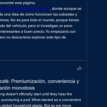
tradicional. Por ejemplo, encontré esta página: 
r.com/es/search/salvage-rvs/
 , donde aunque se 
a una idea de cómo funcionan las subastas y 
cas. No es para todo el mundo, porque tienes 
do del vehículo, pero si investigas un poco 
nteresantes a buen precio. Yo empezaría con 
ero no descartaría explorar este tipo de 
café: Premiumización, conveniencia y
ración monodosis
g doesn't officially start until they hear the 
e puncturing a pod. What started as a convenient 
 a global household staple. But as we move 