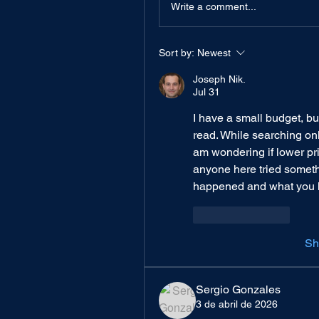
Write a comment...
Sort by:
Newest
Joseph Nik.
Jul 31
I have a small budget, but
read. While searching onl
am wondering if lower pr
anyone here tried somethi
happened and what you l
Like
Reply
Sh
Sergio Gonzales
3 de abril de 2026