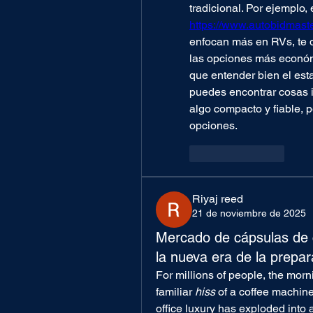
https://www.autobidmaste
enfocan más en RVs, te d
las opciones más económi
que entender bien el esta
puedes encontrar cosas i
algo compacto y fiable, p
opciones.
Like
Reply
Riyaj reed
21 de noviembre de 2025
Mercado de cápsulas de 
la nueva era de la prepa
For millions of people, the mornin
familiar 
hiss
 of a coffee machin
office luxury has exploded into