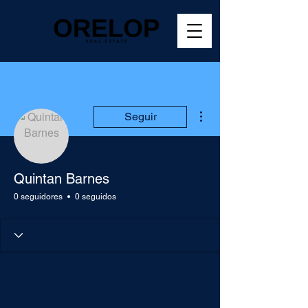
Más acciones
Seguir
Quintan Barnes
0 seguidores
0 seguidos